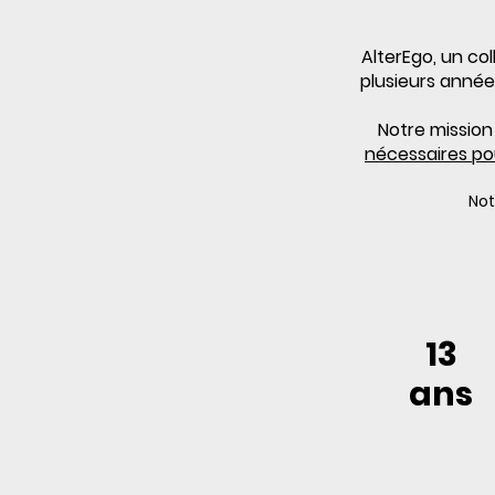
AlterEgo, un co
plusieurs années
Notre mission 
nécessaires pou
Not
13
ans
d'expertis
e