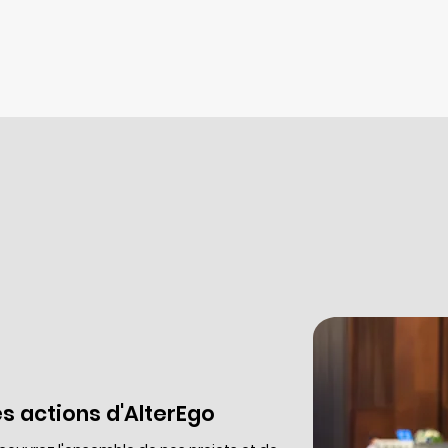
Nos actions
Nous intervenons principalement sur 2 champs :
l'éducation
et la
formation professionnelle
.
es actions d'AlterEgo