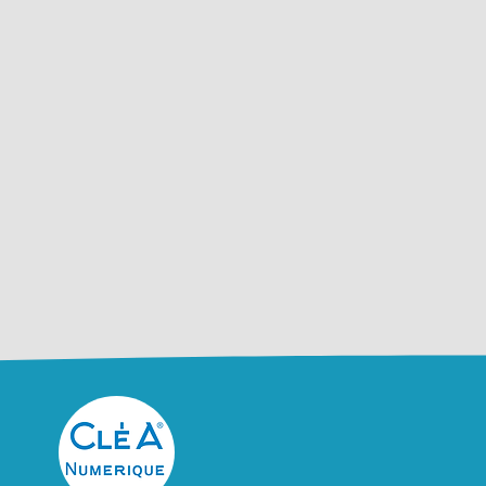
Camille
 Très bien, agréable, constructif,
roductif. Cette formation a été
me une piqûre de rappel. Elle m’a
orté dans mes convictions et m’a
rmis de revoir certaines choses,
prentissage passe par la répétition.
»