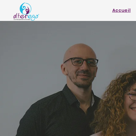
Accueil
AlterEgo
réussite
éducatif
Bienvenue sur notre site