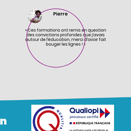
Pierre
ser
« Ces formations ont remis en question
«
des convictions profondes que j’avais
p
es
autour de l’éducation, merci d’avoir fait
com
bouger les lignes ! »
conf
pe
l’ap
on