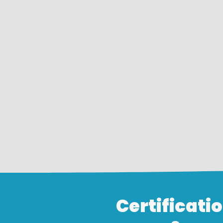
Audrey
« C'était trop bien. J'ai appris à utili
Canva
et j'ai adoré créer des
affiches. J'ai aussi appris les bas
de l'ordinateur. Les formateurs
étaient au top. J'ai envie de
»
recommencer
Certificati