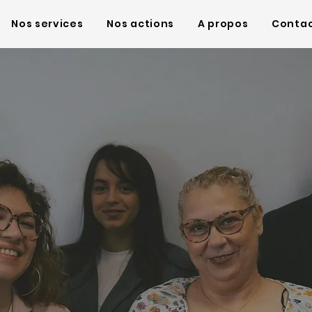
Nos services
Nos actions
A propos
Conta
 : Ensemble pour la
 de vos projets
s et professionnels
 dédié à l'éducation et à la formation professionnelle.