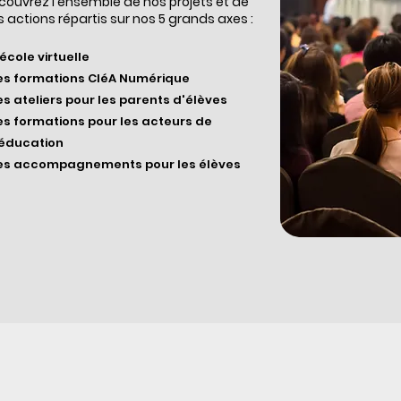
couvrez l'ensemble de nos projets et de
 actions répartis sur nos 5 grands axes :
'école virtuelle
es formations CléA Numérique
es ateliers pour les parents d'élèves
es formations pour les acteurs de
'éducation
es accompagnements pour les élèves
Découvrez nos actions
Qui sommes-nous ?