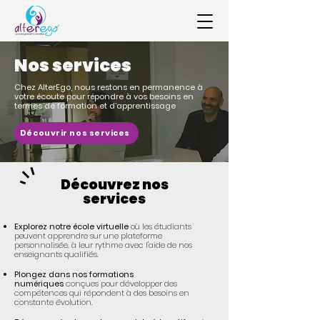
Nos services
Chez AlterEgo, nous restons en permanence à
votre écoute pour répondre à vos besoins en
termes de formation et d’apprentissage
Découvrir nos services
Découvrez nos
services
Explorez notre école virtuelle
où les étudiants
peuvent apprendre sur une plateforme
personnalisée, à leur rythme avec l'aide de nos
enseignants qualifiés.
Plongez dans nos formations
numériques
conçues pour développer des
compétences qui répondent à des besoins en
constante évolution.