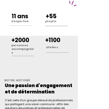
11 ans
+55
d'expertise
projets
+2000
+1100
personnes
ateliers
accompagnée
s
NOTRE HISTOIRE
Une passion d'engagement
et de détermination
C’est celle d'un groupe dévoué de professionnels
qui partagent une vision commune : offrir des
solutions éducatives et professionnelles de