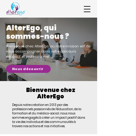
AlterEgo, qui
sommes-nous ?
Bienvenue chez AlterEgo, où notre mission est de
vous accompagner dans votre parcours
éducatif et professionnel.
Nous découvrir
Bienvenue chez
AlterEgo
Depuis notre création en 2013 par des
professionnels passionnés de l'éducation, de la
formation et du médico-social, nous nous
sommes engagés à créer un impact positif dans
la vie des individus et des communautés à
travers nos actions et nos initiatives.